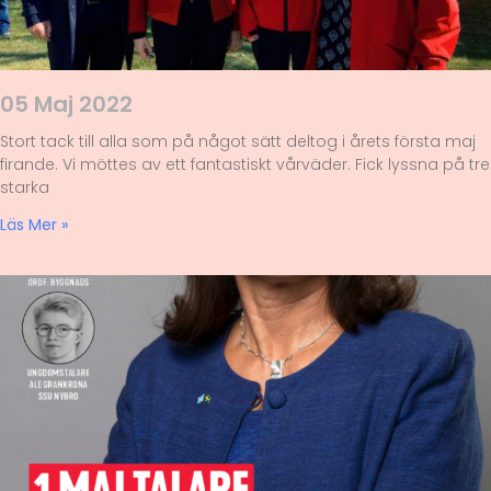
05 Maj 2022
Stort tack till alla som på något sätt deltog i årets första maj
firande. Vi möttes av ett fantastiskt vårväder. Fick lyssna på tre
starka
Läs Mer »