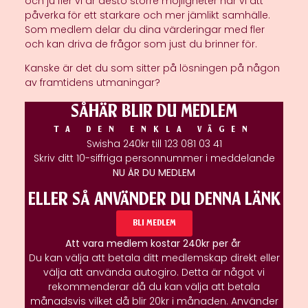
och ju fler vi är desto större möjligheter har vi att
påverka för ett starkare och mer jämlikt samhälle.
Som medlem delar du dina värderingar med fler
och kan driva de frågor som just du brinner för.
Kanske är det du som sitter på lösningen på någon
av framtidens utmaningar?
SÅHÄR BLIR DU MEDLEM
Kontakta Oss
TA DEN ENKLA VÄGEN
Swisha 240kr till 123 081 03 41
Skriv ditt 10-siffriga personnummer i meddelande
NU ÄR DU MEDLEM
ELLER SÅ ANVÄNDER DU DENNA LÄNK
BLI MEDLEM
Att vara medlem kostar 240kr per år
Du kan välja att betala ditt medlemskap direkt eller
välja att använda autogiro. Detta är något vi
rekommenderar då du kan välja att betala
månadsvis vilket då blir 20kr i månaden.
Använder