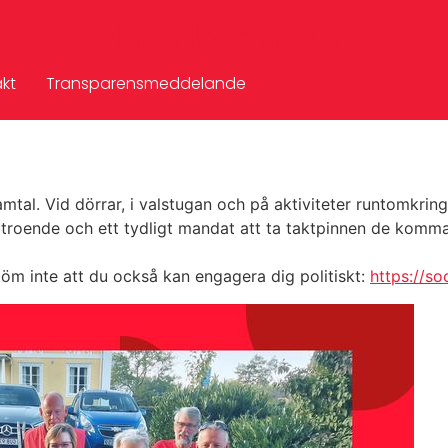
na i Nybro kommun
kt
Transparensmeddelande
amtal. Vid dörrar, i valstugan och på aktiviteter runtomkring
rtroende och ett tydligt mandat att ta taktpinnen de komma
löm inte att du också kan engagera dig politiskt:
https://s