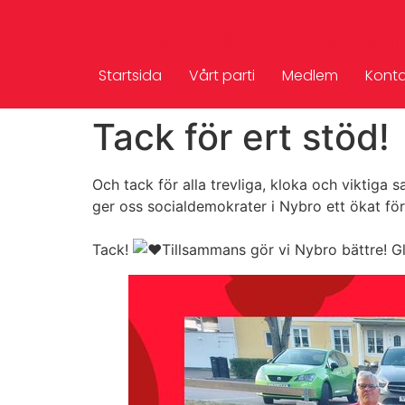
Socialdemokrater
Startsida
Vårt parti
Medlem
Konta
Tack för ert stöd!
Och tack för alla trevliga, kloka och viktiga s
ger oss socialdemokrater i Nybro ett ökat fö
Tack!
Tillsammans gör vi Nybro bättre! G