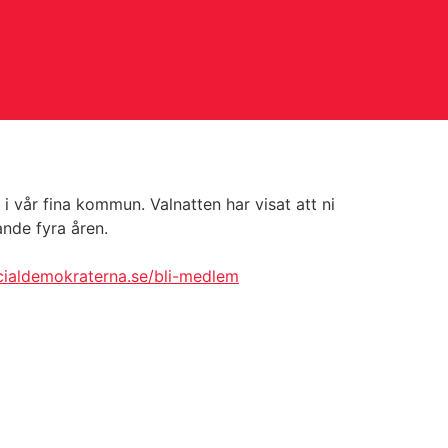
 i vår fina kommun. Valnatten har visat att ni
nde fyra åren.
ocialdemokraterna.se/bli-medlem