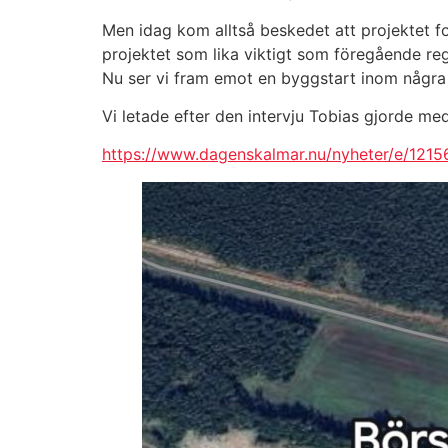
Men idag kom alltså beskedet att projektet fo
projektet som lika viktigt som föregående reg
Nu ser vi fram emot en byggstart inom några 
Vi letade efter den intervju Tobias gjorde me
https://www.dagenskalmar.nu/nyheter/e/1215