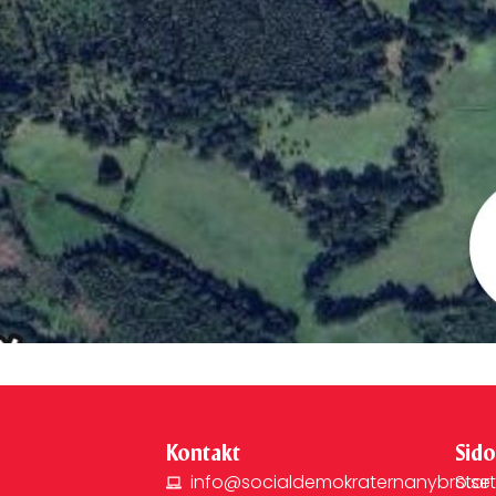
Kontakt
Sido
info@socialdemokraternanybro.se
Star