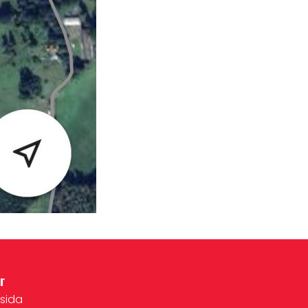
r
tsida