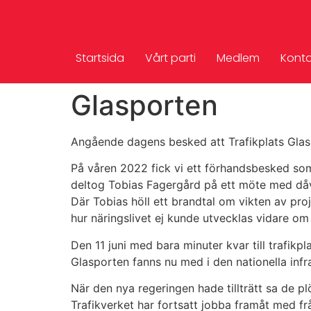
Socialdemokrater
Startsida
Vårt parti
Medlem
Konta
Glasporten
Angående dagens besked att Trafikplats Glaspo
På våren 2022 fick vi ett förhandsbesked som 
deltog Tobias Fagergård på ett möte med dåv
Där Tobias höll ett brandtal om vikten av pro
hur näringslivet ej kunde utvecklas vidare om p
Den 11 juni med bara minuter kvar till trafik
Glasporten fanns nu med i den nationella infr
När den nya regeringen hade tillträtt sa de p
Trafikverket har fortsatt jobba framåt med fr