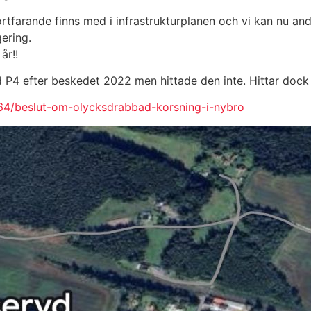
rtfarande finns med i infrastrukturplanen och vi kan nu and
ering.
år!!
d P4 efter beskedet 2022 men hittade den inte. Hittar dock
64/beslut-om-olycksdrabbad-korsning-i-nybro