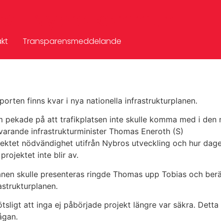
na i Nybro kommun
kt
Transparensmeddelande
rten finns kvar i nya nationella infrastrukturplanen.
pekade på att trafikplatsen inte skulle komma med i den na
arande infrastrukturminister Thomas Eneroth (S)
jektet nödvändighet utifrån Nybros utveckling och hur dagen
rojektet inte blir av.
planen skulle presenteras ringde Thomas upp Tobias och ber
astrukturplanen.
lötsligt att inga ej påbörjade projekt längre var säkra. De
ågan.