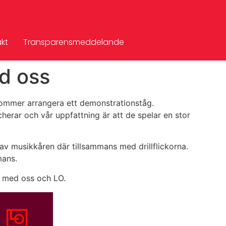
na i Nybro kommun
kt
Transparensmeddelande
ed oss
j kommer arrangera ett demonstrationståg.
herar och vår uppfattning är att de spelar en stor
a av musikkåren där tillsammans med drillflickorna.
mans.
s med oss och LO.