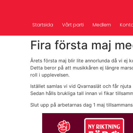
Socialdemokrater
Startsida
Vårt parti
Medlem
Konta
Fira första maj m
Årets första maj blir lite annorlunda då vi e
Detta beror på att musikkåren ej längre marsc
roll i upplevelsen.
Istället samlas vi vid Qvarnaslät och får njut
Sedan hålls brukliga tall innan vi fikar tillsam
Slut upp på arbetarnas dag 1 maj tillsamman